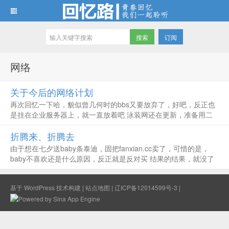
订阅
回忆路
网络
关于今后的网络计划
再次回忆一下哈，貌似曾几何时的bbs又要放弃了，好吧，反正也
是挂在企业服务器上，就一直放着吧 泳装网还在更新，准备用二
级域名开一个博客 本站还是今后的念念碎，想起来就更新，以
折腾来、折腾去
便，多年后的自己回忆 相信sae，数据可以有保证，开发者认证也
足够使用资源 ...
由于想在七夕送baby条泰迪，固把fanxian.cc卖了，可惜的是，
baby不喜欢还是什么原因，反正就是反对买 结果的结果，就没了
结果 这两天又预定了几个域名，可都没抢到 也是，好东东你舍不
得出“高价”怎能得到？ 下午看到期删除列表，发现一个很、或...
基于
WordPress
技术构建 |
站点地图
|
辽ICP备12014599号-3
|