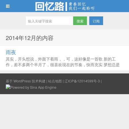
订阅
回忆路
2014年12月的内容
雨夜
其实，开头想说，外面下着雨，，可，这好像是一首歌 新的工
作，差不多两个半月了，很喜欢现在的节奏，快而充实 梦想总是
催赶着自己，不能停下，必须前进，不然，梦稍纵即逝 每天早上
七点的闹钟，真正叫醒你自己的，真的是梦想 每天晚上的晚会，
基于
WordPress
技术构建 |
站点地图
|
辽ICP备12014599号-3
|
分享，总是会让自己更...