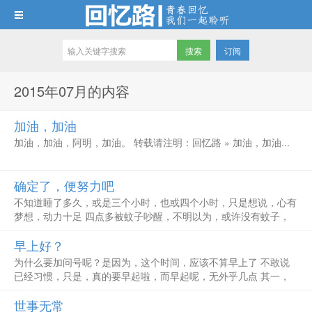
订阅
回忆路
2015年07月的内容
加油，加油
加油，加油，阿明，加油。 转载请注明：回忆路 » 加油，加油...
确定了，便努力吧
不知道睡了多久，或是三个小时，也或四个小时，只是想说，心有
梦想，动力十足 四点多被蚊子吵醒，不明以为，或许没有蚊子，
还能多睡会 水龙头呼噜呼噜叫，却还是没有来水 不知所谓的就六
早上好？
点半了，也不知道做了什么 现在开始，或有目标，加油吧 转载请
注明：回忆路 ...
为什么要加问号呢？是因为，这个时间，应该不算早上了 不敢说
已经习惯，只是，真的要早起啦，而早起呢，无外乎几点 其一，
身体好，精神好，一天都充满战斗力； 其二，baby睡的晚，应该
世事无常
让她多睡会，不能被旺旺打搅起来 第三，早上有生意，要回复，