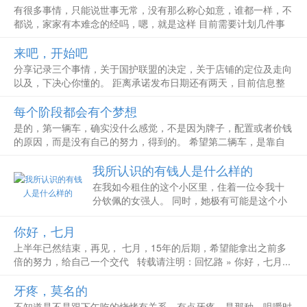
同上 其四，不...
有很多事情，只能说世事无常，没有那么称心如意，谁都一样，不
都说，家家有本难念的经吗，嗯，就是这样 目前需要计划几件事
情，第一个，也是很重要的，时间分配问题 因为之前计划10号开
来吧，开始吧
始新的公益项目，恩，是的，没错，是公益项目，尽管现在的自己
并不是成功的，但...
分享记录三个事情，关于国护联盟的决定，关于店铺的定位及走向
以及，下决心你懂的。 距离承诺发布日期还有两天，目前信息整
理可谓是零 不知道大家能否坚持下来，希望总是要有的吗 目前需
每个阶段都会有个梦想
要规划好时间安排 目前已经有初步的时间安排 好吧，就这样。 转
载请注明：回...
是的，第一辆车，确实没什么感觉，不是因为牌子，配置或者价钱
的原因，而是没有自己的努力，得到的。 希望第二辆车，是靠自
己的努力奋斗得到 目前盯住了A3，理想又现实 加油吧。 转载请注
我所认识的有钱人是什么样的
明：回忆路 » 每个阶段都会有个梦想...
在我如今租住的这个小区里，住着一位令我十
分钦佩的女强人。 同时，她极有可能是这个小
区里有钱的几户人家之一。 我所说的这种有
钱，更确切地说，指的是她自己赚的钱很多，
你好，七月
而非祖上土豪，家里原本就怎么怎么有钱，坐
上半年已然结束，再见， 七月，15年的后期，希望能拿出之前多
拥多少财产。 无论是固定资产，还是流动资
倍的努力，给自己一个交代 转载请注明：回忆路 » 你好，七月...
金，按目...
牙疼，莫名的
不知道是不是跟下午吃的烧烤有关系，有点牙疼，是那种，咀嚼时