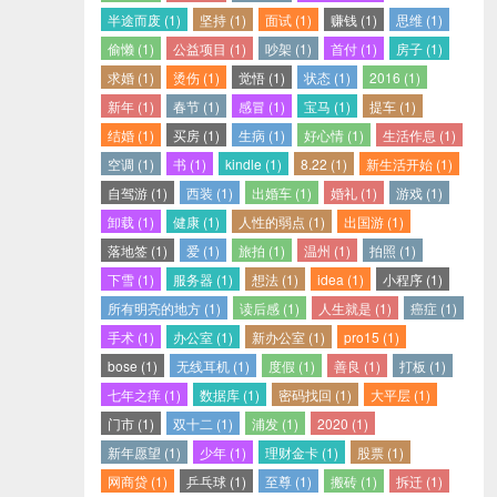
半途而废 (1)
坚持 (1)
面试 (1)
赚钱 (1)
思维 (1)
偷懒 (1)
公益项目 (1)
吵架 (1)
首付 (1)
房子 (1)
求婚 (1)
烫伤 (1)
觉悟 (1)
状态 (1)
2016 (1)
新年 (1)
春节 (1)
感冒 (1)
宝马 (1)
提车 (1)
结婚 (1)
买房 (1)
生病 (1)
好心情 (1)
生活作息 (1)
空调 (1)
书 (1)
kindle (1)
8.22 (1)
新生活开始 (1)
自驾游 (1)
西装 (1)
出婚车 (1)
婚礼 (1)
游戏 (1)
卸载 (1)
健康 (1)
人性的弱点 (1)
出国游 (1)
落地签 (1)
爱 (1)
旅拍 (1)
温州 (1)
拍照 (1)
下雪 (1)
服务器 (1)
想法 (1)
idea (1)
小程序 (1)
所有明亮的地方 (1)
读后感 (1)
人生就是 (1)
癌症 (1)
手术 (1)
办公室 (1)
新办公室 (1)
pro15 (1)
bose (1)
无线耳机 (1)
度假 (1)
善良 (1)
打板 (1)
七年之痒 (1)
数据库 (1)
密码找回 (1)
大平层 (1)
门市 (1)
双十二 (1)
浦发 (1)
2020 (1)
新年愿望 (1)
少年 (1)
理财金卡 (1)
股票 (1)
网商贷 (1)
乒乓球 (1)
至尊 (1)
搬砖 (1)
拆迁 (1)