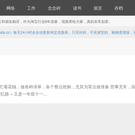
网络
工作
念念碎
读书
留言
存档
便自己和朋友购买，作为淘宝行业8年卖家，现推荐给大家，真的灰常划算。
.ata.cc）每天24小时全自动更新淘宝优惠券。只买对的，不买便宜的。购物需谨慎
忙着花钱，做各种清单，各个整点抢购，尤其为零点做准备 世事无常，
 » 又是一年双十一...