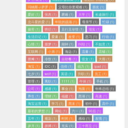
玛纳斯·J·萨罗 (1)
父母比你更艰难 (1)
朋友 (1)
爱好 (1)
张杰 (1)
磨难 (1)
大学 (1)
长途旅行 (1)
北斗星的爱 (1)
年轻的战场 (1)
母亲节 (1)
忙碌 (1)
操劳 (1)
唠叨 (1)
且行且珍惜 (1)
现实 (1)
生活日记 (1)
爱巢 (1)
改变 (1)
恶习 (1)
行动 (1)
心情 (1)
噩梦 (1)
闹钟 (1)
纠结 (1)
不如意 (1)
互联网 (1)
小弟 (1)
海边 (1)
流量 (1)
店铺 (1)
摆摊 (1)
冷饮 (1)
自助餐 (1)
侄女 (1)
大雨 (1)
淘宝 (1)
IDC (1)
信仰 (1)
动力 (1)
ipad (1)
七夕 (1)
wolf (1)
英语 (1)
升职 (1)
员工 (1)
管理 (1)
离职 (1)
1111 (1)
午休 (1)
手机 (1)
公司 (1)
感谢 (1)
事业 (1)
泡面 (1)
年终总结 (1)
养生 (1)
理财 (1)
福建 (1)
西湖 (1)
高速 (1)
淘宝运营 (1)
学习 (1)
周末 (1)
初中 (1)
高中 (1)
最初的梦想 (1)
网站 (1)
六一 (1)
90后 (1)
五年 (1)
规划 (1)
时间 (1)
感动 (1)
友情 (1)
岁月 (1)
拼搏 (1)
充实 (1)
三十而立 (1)