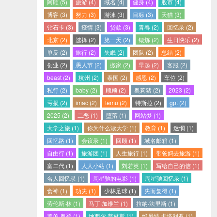
阿顾 (5)
旅游 (4)
域名 (4)
健身 (4)
股市 (4)
博客 (3)
努力 (3)
游泳 (3)
目标 (3)
天猫 (3)
钻石卡 (3)
疫情 (3)
贷款 (3)
青春 (2)
回忆录 (2)
北京 (2)
选择 (2)
第一天 (2)
锻炼 (2)
生日快乐 (2)
单反 (2)
旅行 (2)
失眠 (2)
团队 (2)
总结 (2)
创业 (2)
愚人节 (2)
搬家 (2)
早起 (2)
客服 (2)
beast (2)
杭州 (2)
泰国 (2)
感恩 (2)
车位 (2)
私行 (2)
baby (2)
顾顾 (2)
奥莉猪 (2)
2023 (2)
亏损 (2)
imac (2)
temu (2)
特斯拉 (2)
gpt (2)
2025 (2)
二恶 (1)
堕落 (1)
网站梦 (1)
大学之旅 (1)
你为什么读大学 (1)
教育 (1)
迷惘 (1)
回忆路 (1)
会议录 (1)
回顾 (1)
域名邮箱 (1)
自由行 (1)
旅游团 (1)
人生旅行 (1)
带爸妈去旅游 (1)
富二代 (1)
人人小站 (1)
刘若英 (1)
写给自己的信 (1)
名人回忆录 (1)
周星驰的电影 (1)
周星驰回忆录 (1)
食神 (1)
功夫 (1)
少林足球 (1)
失而复得 (1)
劳伦斯·林 (1)
马丁·加维兰 (1)
拉纳·法里斯 (1)
罗伯·奥登 (1)
纳西尔·普林斯 (1)
维尼特·卡塔利亚 (1)