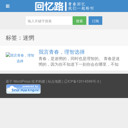
订阅
回忆路
标签：迷惘
我言青春，理智选择
青春，是迷惘的，同时也是理智的。 青春是迷
惘的，因为你不知道下一刻你会在哪里，不知
道下一步应该怎么走。面对人生的路口，有无
数个选择，却只有唯一一个适合你自己，你不
敢随便去远一条，因为你不知道它通往哪里，
基于
WordPress
技术构建 |
站点地图
|
辽ICP备12014599号-3
|
有可能让你成功，也有可能让你万劫不复，所
以你在原...