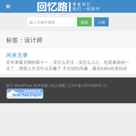
订阅
回忆路
标签：设计师
闲来无事
近年来最无聊的双十一，没怎么关注，没怎么上心，也是最差的一
次了，感觉人生没什么乐趣了 不过说到乐趣，最近baby在亲自设
计我们的新家，过程颇有曲折，早期看上一个200的设计师，被我
否定了 后面也是最近看上了一个380的设计师，哎，说服我了 后
基于
WordPress
技术构建 |
站点地图
|
辽ICP备12014599号-3
|
面涉及到...