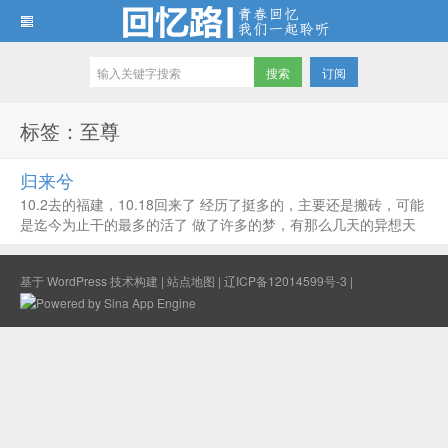
订阅
回忆路
标签：至尊
归来兮
10.2去的福建，10.18回来了 经历了挺多的，主要还是搬砖，可能
是迄今为止干的最多的活了 做了许多的梦，有那么几天的异想天
开，回来后一切回归常态 昨天统计了9月的账，真的是惨不忍睹，
赚的还没我赔的多呢。 为了避开蚂蚁和米国大选，断断续续已经
基于
WordPress
技术构建 |
站点地图
|
辽ICP备12014599号-3
|
清了7...