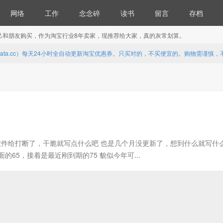
网络
工作
念念碎
读书
留言
存档
便自己和朋友购买，作为淘宝行业8年卖家，现推荐给大家，真的灰常划算。
.ata.cc）每天24小时全自动更新淘宝优惠券。只买对的，不买便宜的。购物需谨慎
被一个软件给打断了，干脆就写点什么吧 也是几个月没更新了，想到什么就写什
65，接着是最近刚到期的75 貌似今年可...