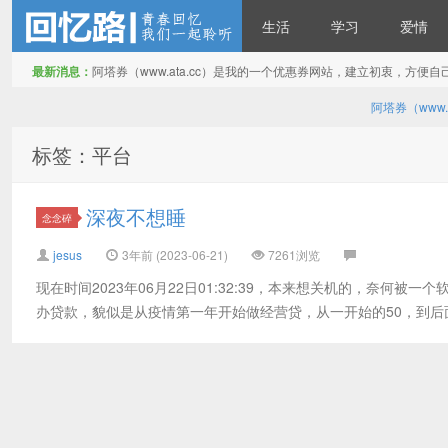
生活
学习
爱情
最新消息：
阿塔券（www.ata.cc）是我的一个优惠券网站，建立初衷，方
回忆路
阿塔券（www
标签：平台
深夜不想睡
念念碎
jesus
3年前 (2023-06-21)
7261浏览
现在时间2023年06月22日01:32:39，本来想关机的，奈何
办贷款，貌似是从疫情第一年开始做经营贷，从一开始的50，到后面的