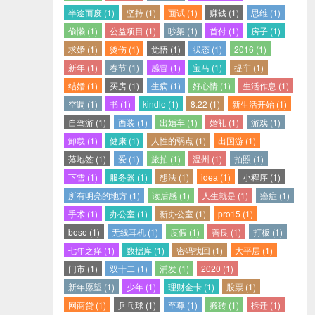
半途而废 (1)
坚持 (1)
面试 (1)
赚钱 (1)
思维 (1)
偷懒 (1)
公益项目 (1)
吵架 (1)
首付 (1)
房子 (1)
求婚 (1)
烫伤 (1)
觉悟 (1)
状态 (1)
2016 (1)
新年 (1)
春节 (1)
感冒 (1)
宝马 (1)
提车 (1)
结婚 (1)
买房 (1)
生病 (1)
好心情 (1)
生活作息 (1)
空调 (1)
书 (1)
kindle (1)
8.22 (1)
新生活开始 (1)
自驾游 (1)
西装 (1)
出婚车 (1)
婚礼 (1)
游戏 (1)
卸载 (1)
健康 (1)
人性的弱点 (1)
出国游 (1)
落地签 (1)
爱 (1)
旅拍 (1)
温州 (1)
拍照 (1)
下雪 (1)
服务器 (1)
想法 (1)
idea (1)
小程序 (1)
所有明亮的地方 (1)
读后感 (1)
人生就是 (1)
癌症 (1)
手术 (1)
办公室 (1)
新办公室 (1)
pro15 (1)
bose (1)
无线耳机 (1)
度假 (1)
善良 (1)
打板 (1)
七年之痒 (1)
数据库 (1)
密码找回 (1)
大平层 (1)
门市 (1)
双十二 (1)
浦发 (1)
2020 (1)
新年愿望 (1)
少年 (1)
理财金卡 (1)
股票 (1)
网商贷 (1)
乒乓球 (1)
至尊 (1)
搬砖 (1)
拆迁 (1)