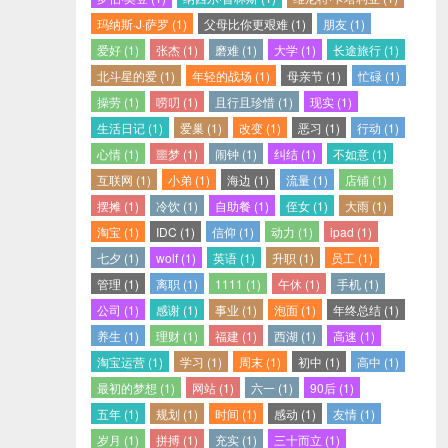
玛纳斯·J·萨罗 (1)
父母比你更艰难 (1)
朋友 (1)
爱好 (1)
张杰 (1)
磨难 (1)
大学 (1)
长途旅行 (1)
北斗星的爱 (1)
年轻的战场 (1)
母亲节 (1)
忙碌 (1)
操劳 (1)
唠叨 (1)
且行且珍惜 (1)
现实 (1)
生活日记 (1)
爱巢 (1)
改变 (1)
恶习 (1)
行动 (1)
心情 (1)
噩梦 (1)
闹钟 (1)
纠结 (1)
不如意 (1)
互联网 (1)
小弟 (1)
海边 (1)
流量 (1)
店铺 (1)
摆摊 (1)
冷饮 (1)
自助餐 (1)
侄女 (1)
大雨 (1)
淘宝 (1)
IDC (1)
信仰 (1)
动力 (1)
ipad (1)
七夕 (1)
wolf (1)
英语 (1)
升职 (1)
员工 (1)
管理 (1)
离职 (1)
1111 (1)
午休 (1)
手机 (1)
公司 (1)
感谢 (1)
事业 (1)
泡面 (1)
年终总结 (1)
养生 (1)
理财 (1)
福建 (1)
西湖 (1)
高速 (1)
淘宝运营 (1)
学习 (1)
周末 (1)
初中 (1)
高中 (1)
最初的梦想 (1)
网站 (1)
六一 (1)
90后 (1)
五年 (1)
规划 (1)
时间 (1)
感动 (1)
友情 (1)
岁月 (1)
拼搏 (1)
充实 (1)
三十而立 (1)