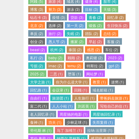
阿顾 (5)
旅游 (4)
域名 (4)
健身 (4)
股市 (4)
博客 (3)
努力 (3)
游泳 (3)
目标 (3)
天猫 (3)
钻石卡 (3)
疫情 (3)
贷款 (3)
青春 (2)
回忆录 (2)
北京 (2)
选择 (2)
第一天 (2)
锻炼 (2)
生日快乐 (2)
单反 (2)
旅行 (2)
失眠 (2)
团队 (2)
总结 (2)
创业 (2)
愚人节 (2)
搬家 (2)
早起 (2)
客服 (2)
beast (2)
杭州 (2)
泰国 (2)
感恩 (2)
车位 (2)
私行 (2)
baby (2)
顾顾 (2)
奥莉猪 (2)
2023 (2)
亏损 (2)
imac (2)
temu (2)
特斯拉 (2)
gpt (2)
2025 (2)
二恶 (1)
堕落 (1)
网站梦 (1)
大学之旅 (1)
你为什么读大学 (1)
教育 (1)
迷惘 (1)
回忆路 (1)
会议录 (1)
回顾 (1)
域名邮箱 (1)
自由行 (1)
旅游团 (1)
人生旅行 (1)
带爸妈去旅游 (1)
富二代 (1)
人人小站 (1)
刘若英 (1)
写给自己的信 (1)
名人回忆录 (1)
周星驰的电影 (1)
周星驰回忆录 (1)
食神 (1)
功夫 (1)
少林足球 (1)
失而复得 (1)
劳伦斯·林 (1)
马丁·加维兰 (1)
拉纳·法里斯 (1)
罗伯·奥登 (1)
纳西尔·普林斯 (1)
维尼特·卡塔利亚 (1)