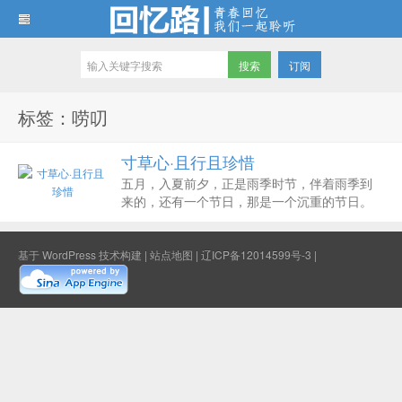
订阅
回忆路
标签：唠叨
寸草心·且行且珍惜
五月，入夏前夕，正是雨季时节，伴着雨季到
来的，还有一个节日，那是一个沉重的节日。
每每提及“母亲”这两个字时，我总是需要很大的
勇气，因为“母亲”这两个字太沉重了，她带着沉
甸甸的爱，让我不敢轻易去亵渎她的圣洁。而
基于
WordPress
技术构建 |
站点地图
|
辽ICP备12014599号-3
|
比“母亲”两个字更为沉重的是：母亲节。 ...